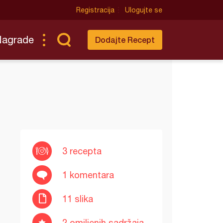
Registracija
Ulogujte se
Nagrade
Dodajte Recept
3 recepta
1 komentara
11 slika
2 omiljenih sadržaja