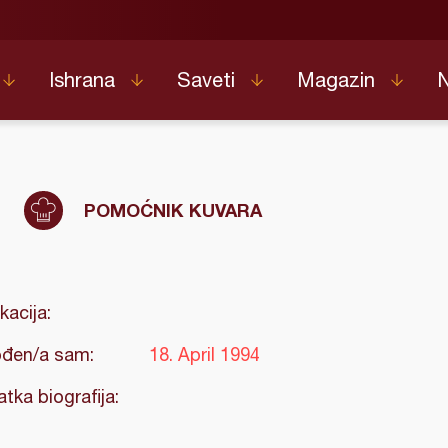
Ishrana
Saveti
Magazin
c
POMOĆNIK KUVARA
kacija:
đen/a sam:
18. April 1994
atka biografija: