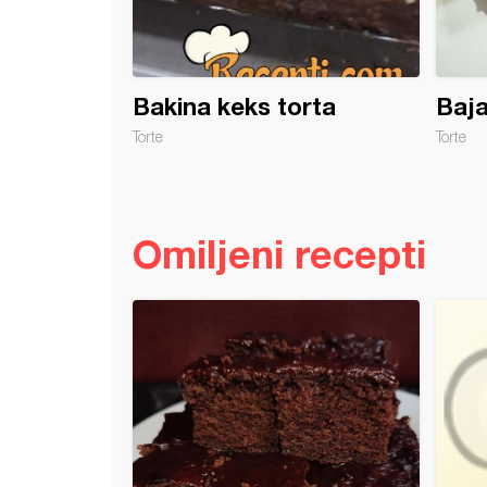
Bakina keks torta
Baja
Torte
Torte
Omiljeni recepti