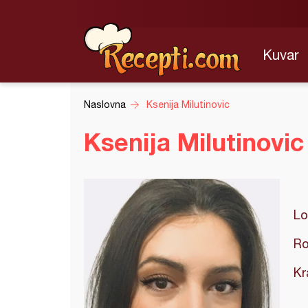
Kuvar
Naslovna
Ksenija Milutinovic
Ksenija Milutinovi
Lo
Ro
Kr