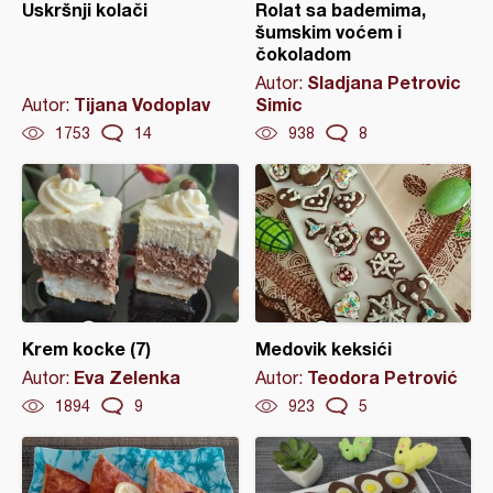
Uskršnji kolači
Rolat sa bademima,
šumskim voćem i
čokoladom
Sladjana Petrovic
Autor:
Tijana Vodoplav
Simic
Autor:
1753
14
938
8
Krem kocke (7)
Medovik keksići
Eva Zelenka
Teodora Petrović
Autor:
Autor:
1894
9
923
5