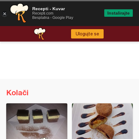
Recepti - Kuvar
Instalirajte
Recepti.com
Besplatna - Google Play
Ulogujte se
Kolači