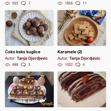
925
7
1856
11
Čoko keks kuglice
Karamele (2)
Tanja Djordjevic
Tanja Djordjevic
Autor:
Autor:
988
3
1022
4