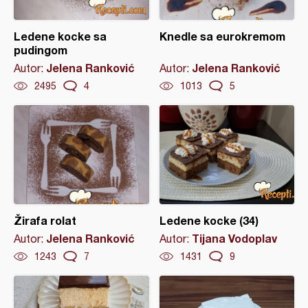
Ledene kocke sa
Knedle sa eurokremom
pudingom
Jelena Ranković
Jelena Ranković
Autor:
Autor:
2495
4
1013
5
Žirafa rolat
Ledene kocke (34)
Jelena Ranković
Tijana Vodoplav
Autor:
Autor:
1243
7
1431
9