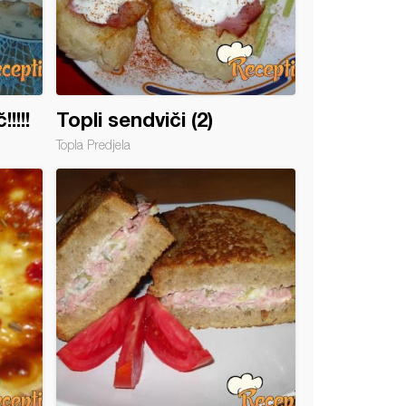
!!!!
Topli sendviči (2)
Topla Predjela