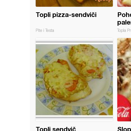
Topli pizza-sendviči
Poho
pale
Pite i Testa
Topla Pr
Topli sendvič
Slop