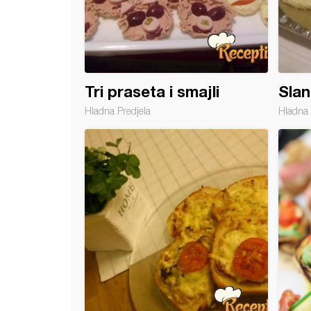
Tri praseta i smajli
Slan
Hladna Predjela
Hladna 
ni sendviči