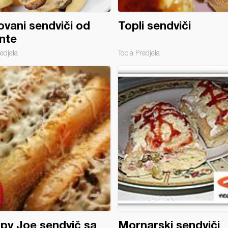
vani sendviči od
Topli sendviči
nte
edjela
Topla Predjela
py Joe sendvič sa
Mornarski sendviči