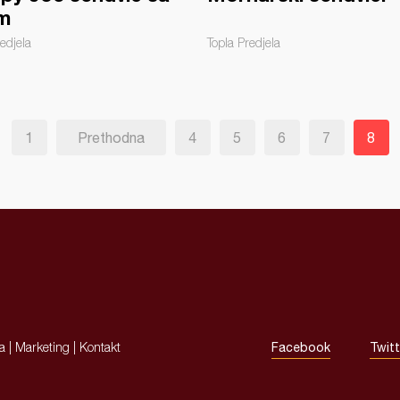
m
edjela
Topla Predjela
1
Prethodna
4
5
6
7
8
ja
|
Marketing
|
Kontakt
Facebook
Twitt