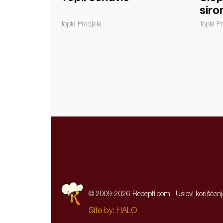
siro
Topla Predjela
Topla Pr
© 2009-2026 Recepti.com |
Uslovi korišćen
Site by:
HALO