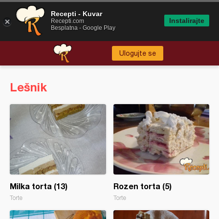
Recepti - Kuvar
Instalirajte
Recepti.com
Besplatna - Google Play
Ulogujte se
Lešnik
Milka torta (13)
Rozen torta (5)
Torte
Torte