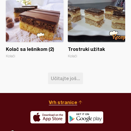
Kolač sa lešnikom (2)
Trostruki užitak
Kolači
Kolači
Učitajte još...
Vrh stranice