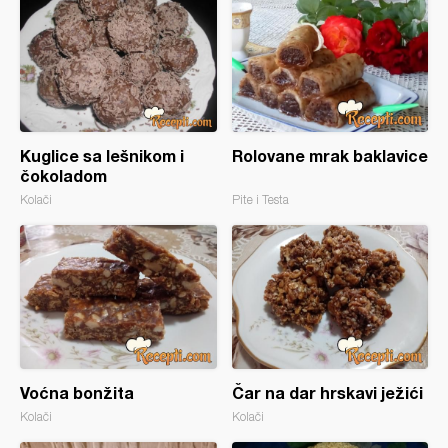
Kuglice sa lešnikom i
Rolovane mrak baklavice
čokoladom
Kolači
Pite i Testa
Voćna bonžita
Čar na dar hrskavi ježići
Kolači
Kolači