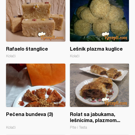
Rafaelo štanglice
Lešnik plazma kuglice
Kolači
Kolači
Pečena bundeva (3)
Rolat sa jabukama,
lešnicima, plazmom...
Kolači
Pite i Testa