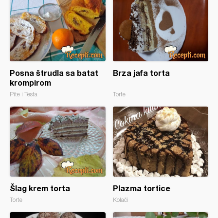
Posna štrudla sa batat
Brza jafa torta
krompirom
Pite i Testa
Torte
Šlag krem torta
Plazma tortice
Torte
Kolači