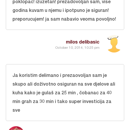
poklopac! izuzetan! prezadovoljan sam, vise
godina kuvam u njemu i ipotpuno je siguran!
preporucujem! ja sam nabavio veoma povoljno!
milos delibasic
October 10, 2014, 10:25 pm
Ja koristim delimano i prezaovoljan sam je
skupo ali doživotno osiguran na sve djelove ali
kuha kako je gulaš za 25 min , čobanac za 40
min grah za 30 min i tako super investicija za
sve