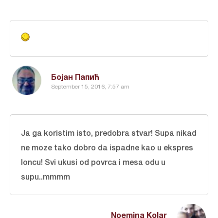
Бојан Папић
September 15, 2016, 7:57 am
Ja ga koristim isto, predobra stvar! Supa nikad
ne moze tako dobro da ispadne kao u ekspres
loncu! Svi ukusi od povrca i mesa odu u
supu..mmmm
Noemina Kolar