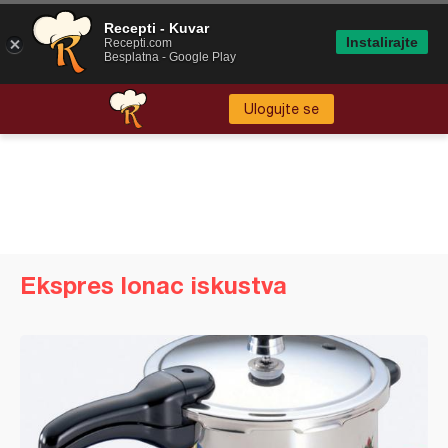
Recepti - Kuvar
Instalirajte
Recepti.com
Besplatna - Google Play
Ulogujte se
Ekspres lonac iskustva