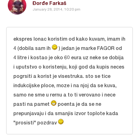
Đorđe Farkaš
January 28, 2014, 10:20 pm
ekspres lonac koristim od kako kuvam, imam ih
4 (dobila sam ih
) jedan je marke FAGOR od
4 litre i kostao je oko 60 eura uz neke se dobija
i uputstvo o koristenju, koji god da kupis neces
pogrsiti a korist je visestruka. sto se tice
indukcijske ploce, moze i na njoj da se kuva,
samo ne sme u rernu a to ti verovano i nece
pasti na pamet
poenta je da se ne
prepunjavaju i da smanjis izvor toplote kada
"prosisti" pozdrav