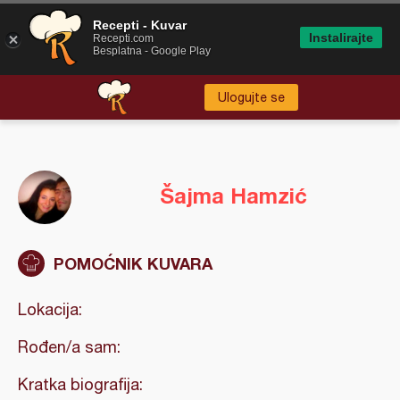
Recepti - Kuvar
Instalirajte
Recepti.com
Besplatna - Google Play
Ulogujte se
Šajma Hamzić
POMOĆNIK KUVARA
Lokacija:
Rođen/a sam:
Kratka biografija: