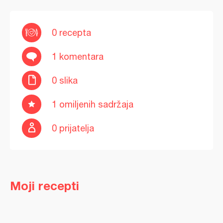
0 recepta
1 komentara
0 slika
1 omiljenih sadržaja
0 prijatelja
Moji recepti