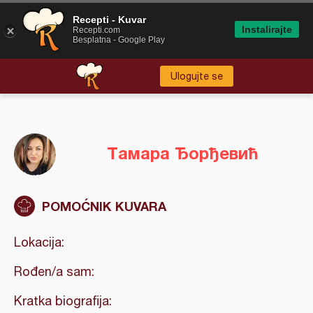
Recepti - Kuvar
Instalirajte
Recepti.com
Besplatna - Google Play
Ulogujte se
Тамара Ђорђевић
POMOĆNIK KUVARA
Lokacija:
Rođen/a sam:
Kratka biografija: