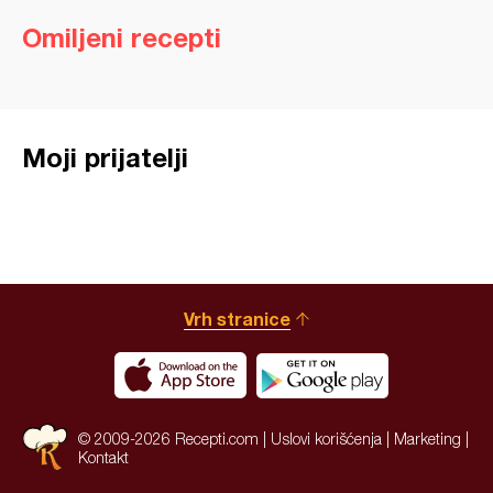
Omiljeni recepti
Moji prijatelji
Vrh stranice
© 2009-2026 Recepti.com |
Uslovi korišćenja
|
Marketing
|
Kontakt