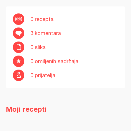
0 recepta
3 komentara
0 slika
0 omiljenih sadržaja
0 prijatelja
Moji recepti