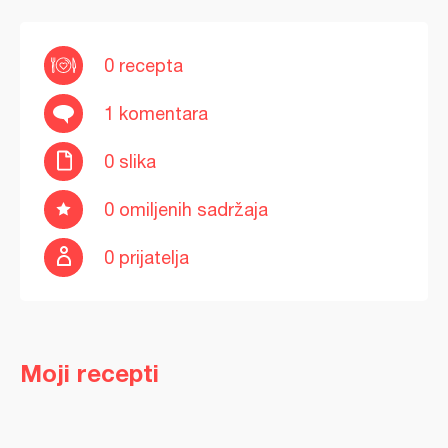
0 recepta
1 komentara
0 slika
0 omiljenih sadržaja
0 prijatelja
Moji recepti