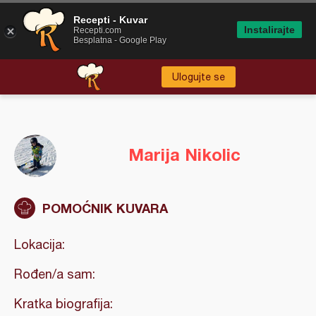
Recepti - Kuvar
Instalirajte
Recepti.com
Besplatna - Google Play
Ulogujte se
Marija Nikolic
POMOĆNIK KUVARA
Lokacija:
Rođen/a sam:
Kratka biografija: