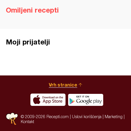
Omiljeni recepti
Moji prijatelji
Vrh stranice
© 2009-2026 Recepti.com |
Uslovi korišćenja
|
Marketing
|
Kontakt