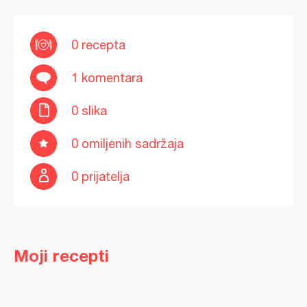
0 recepta
1 komentara
0 slika
0 omiljenih sadržaja
0 prijatelja
Moji recepti