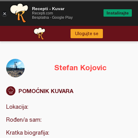
Recepti - Kuvar
Instalirajte
Recepti.com
Besplatna - Google Play
Ulogujte se
Stefan Kojovic
POMOĆNIK KUVARA
Lokacija:
Rođen/a sam:
Kratka biografija: