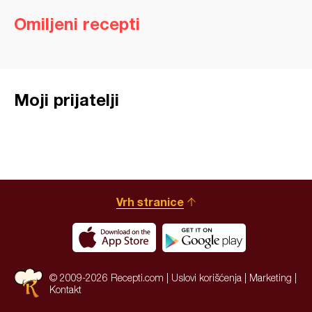
Omiljeni recepti
Moji prijatelji
Vrh stranice
© 2009-2026 Recepti.com |
Uslovi korišćenja
|
Marketing
|
Kontakt