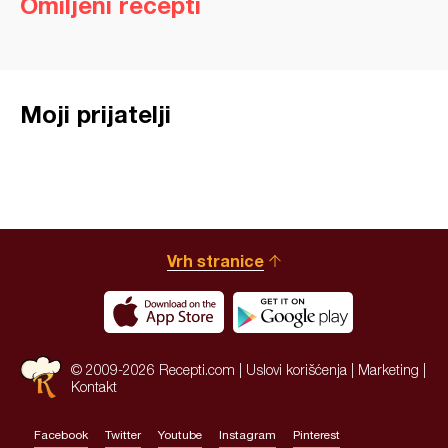
Omiljeni recepti
Moji prijatelji
Vrh stranice
© 2009-2026 Recepti.com |
Uslovi korišćenja
|
Marketing
|
Kontakt
Facebook
Twitter
Youtube
Instagram
Pinterest