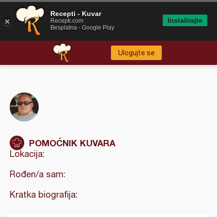
Recepti - Kuvar
Instalirajte
Recepti.com
Besplatna - Google Play
Ulogujte se
POMOĆNIK KUVARA
Lokacija:
Rođen/a sam:
Kratka biografija: