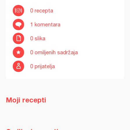
0 recepta
1 komentara
0 slika
0 omiljenih sadržaja
0 prijatelja
Moji recepti