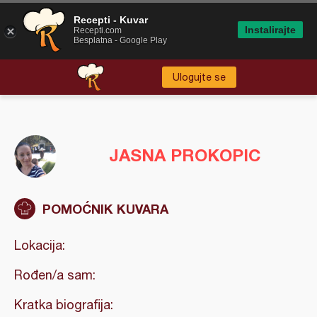
Recepti - Kuvar
Instalirajte
Recepti.com
Besplatna - Google Play
Ulogujte se
JASNA PROKOPIC
POMOĆNIK KUVARA
Lokacija:
Rođen/a sam:
Kratka biografija: