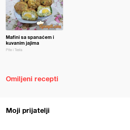
Mafini sa spanaćem i
kuvanim jajima
Pite i Testa
Omiljeni recepti
Moji prijatelji