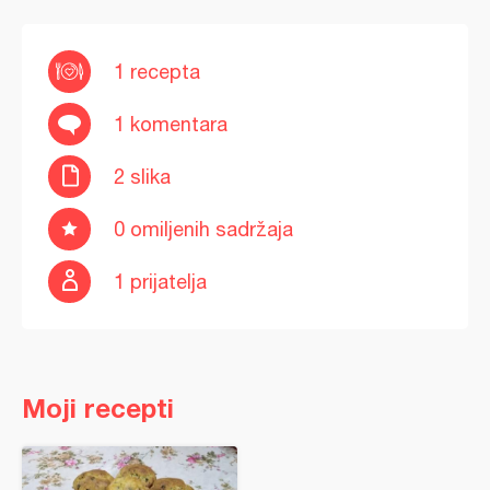
1 recepta
1 komentara
2 slika
0 omiljenih sadržaja
1 prijatelja
Moji recepti