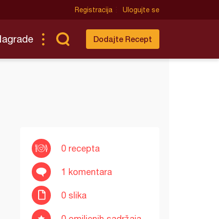
Registracija
Ulogujte se
Nagrade
Dodajte Recept
0 recepta
1 komentara
0 slika
0 omiljenih sadržaja