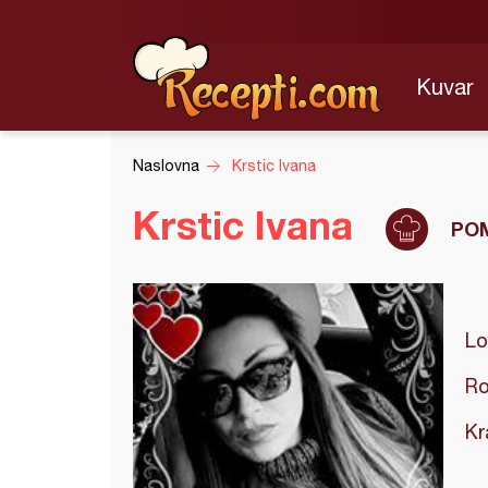
Kuvar
Naslovna
Krstic Ivana
Krstic Ivana
PO
Lo
Ro
Kr