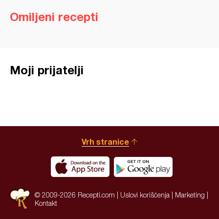
Omiljeni recepti
Moji prijatelji
Vrh stranice
© 2009-2026 Recepti.com |
Uslovi korišćenja
|
Marketing
|
Kontakt