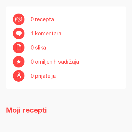
0 recepta
1 komentara
0 slika
0 omiljenih sadržaja
0 prijatelja
Moji recepti