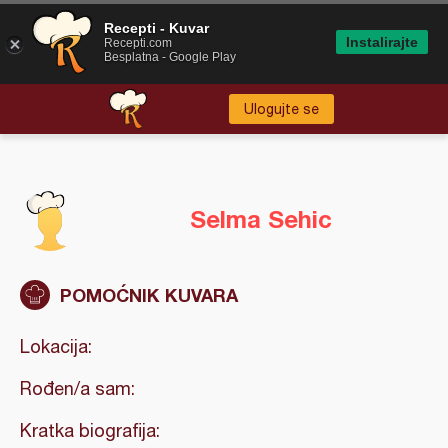
Recepti - Kuvar
Instalirajte
Recepti.com
Besplatna - Google Play
Ulogujte se
Selma Sehic
POMOĆNIK KUVARA
Lokacija:
Rođen/a sam:
Kratka biografija: