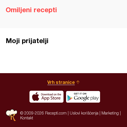
Omiljeni recepti
Moji prijatelji
Vrh stranice
© 2009-2026 Recepti.com |
Uslovi korišćenja
|
Marketing
|
Kontakt