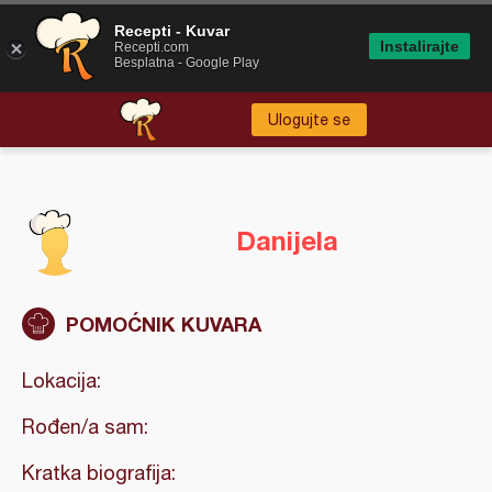
Recepti - Kuvar
Instalirajte
Recepti.com
Besplatna - Google Play
Ulogujte se
Danijela
POMOĆNIK KUVARA
Lokacija:
Rođen/a sam:
Kratka biografija: