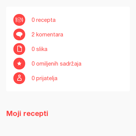
0 recepta
2 komentara
0 slika
0 omiljenih sadržaja
0 prijatelja
Moji recepti