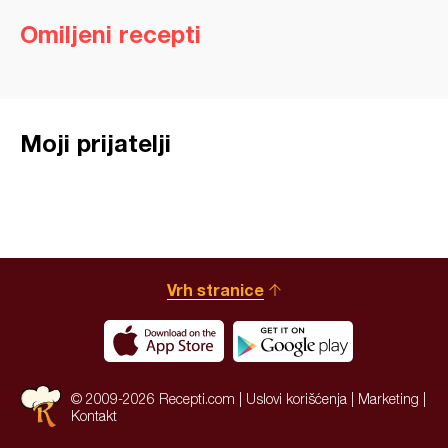
Omiljeni recepti
Moji prijatelji
Vrh stranice
© 2009-2026 Recepti.com |
Uslovi korišćenja
|
Marketing
|
Kontakt