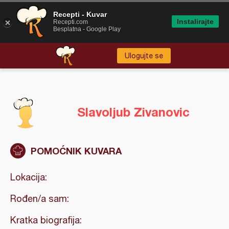
Recepti - Kuvar
Instalirajte
Recepti.com
Besplatna - Google Play
Ulogujte se
Slavoljub Zivanovic
POMOĆNIK KUVARA
Lokacija:
Rođen/a sam:
Kratka biografija: