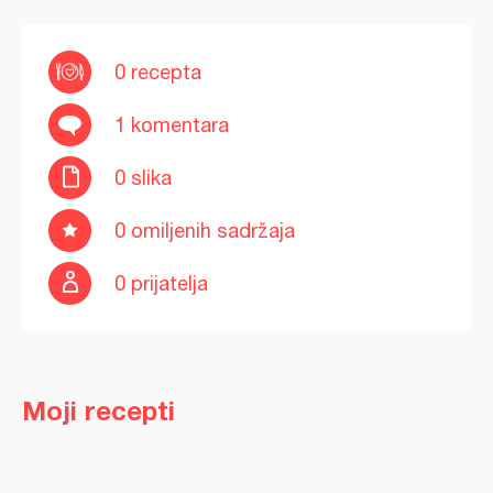
0 recepta
1 komentara
0 slika
0 omiljenih sadržaja
0 prijatelja
Moji recepti