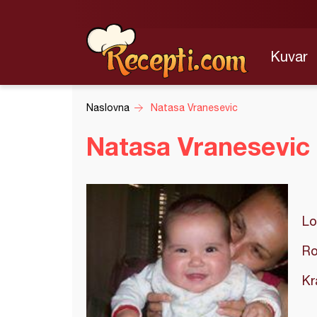
Kuvar
Naslovna
Natasa Vranesevic
Natasa Vranesevic
Lo
Ro
Kr