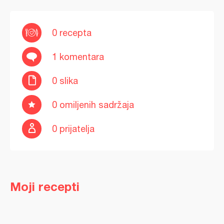
0 recepta
1 komentara
0 slika
0 omiljenih sadržaja
0 prijatelja
Moji recepti