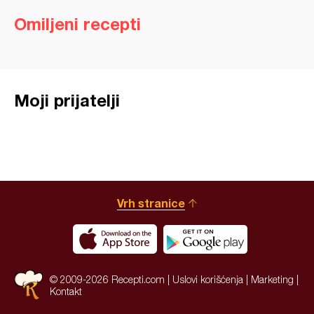
Omiljeni recepti
Moji prijatelji
Vrh stranice
© 2009-2026 Recepti.com |
Uslovi korišćenja
|
Marketing
|
Kontakt