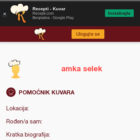
Recepti - Kuvar
Instalirajte
Recepti.com
Besplatna - Google Play
Ulogujte se
amka selek
POMOĆNIK KUVARA
Lokacija:
Rođen/a sam:
Kratka biografija: