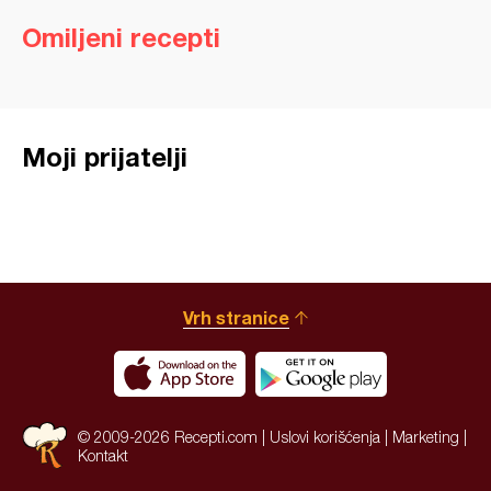
Omiljeni recepti
Moji prijatelji
Vrh stranice
© 2009-2026 Recepti.com |
Uslovi korišćenja
|
Marketing
|
Kontakt