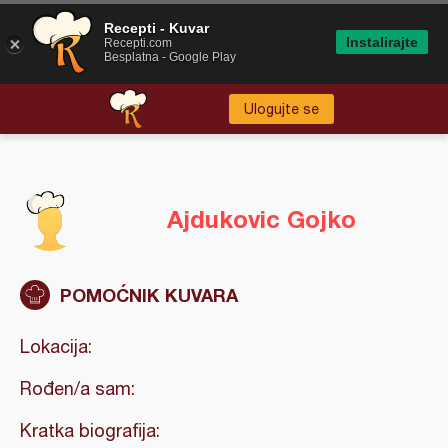
Recepti - Kuvar
Instalirajte
Recepti.com
Besplatna - Google Play
Ulogujte se
Ajdukovic Gojko
POMOĆNIK KUVARA
Lokacija:
Rođen/a sam:
Kratka biografija: