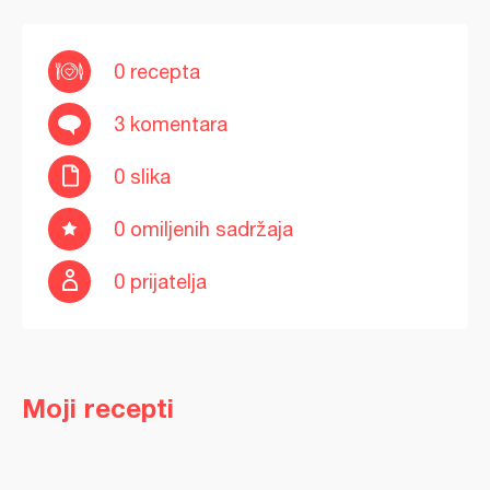
0 recepta
3 komentara
0 slika
0 omiljenih sadržaja
0 prijatelja
Moji recepti