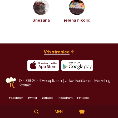
Snežana
jelena nikolic
Vrh stranice
© 2009-2026 Recepti.com |
Uslovi korišćenja
|
Marketing
|
Kontakt
Facebook
Twitter
Youtube
Instagram
Pinterest
Site by:
HALO