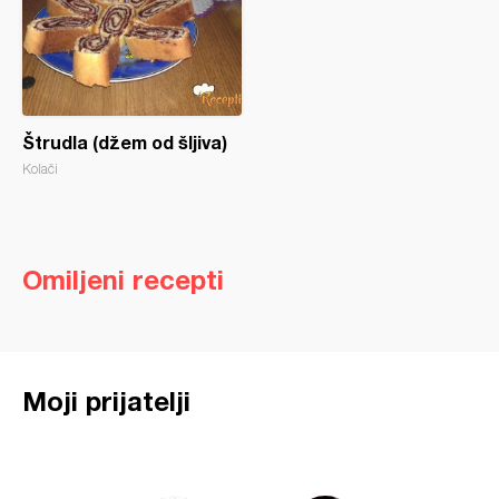
Štrudla (džem od šljiva)
Kolači
Omiljeni recepti
Moji prijatelji