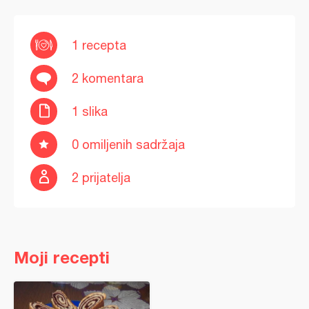
1 recepta
2 komentara
1 slika
0 omiljenih sadržaja
2 prijatelja
Moji recepti