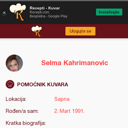
Recepti - Kuvar
Instalirajte
Recepti.com
Besplatna - Google Play
Ulogujte se
Selma Kahrimanovic
POMOĆNIK KUVARA
Lokacija:
Sapna
Rođen/a sam:
2. Mart 1991.
Kratka biografija: