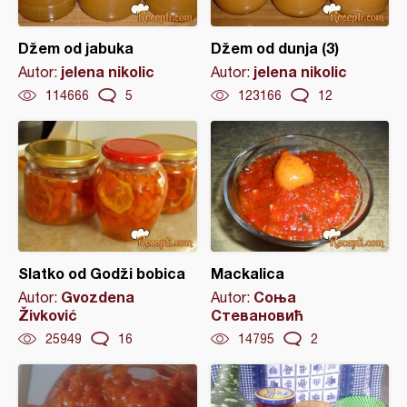
Džem od jabuka
Džem od dunja (3)
jelena nikolic
jelena nikolic
Autor:
Autor:
114666
5
123166
12
Slatko od Godži bobica
Mackalica
Gvozdena
Соња
Autor:
Autor:
Živković
Стевановић
25949
16
14795
2