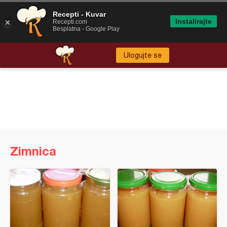
Recepti - Kuvar
Instalirajte
Recepti.com
Besplatna - Google Play
Ulogujte se
Zimnica