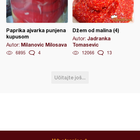
Paprika ajvarka punjena
Džem od malina (4)
kupusom
Jadranka
Autor:
Milanovic Milosava
Tomasevic
Autor:
6895
4
12066
13
Učitajte još...