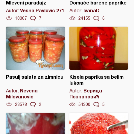
Mleveni paradajz
Domaće barene paprike
Vesna Pavlovic 271
IvanaD
Autor:
Autor:
10007
7
24155
6
Pasulj salata za zimnicu
Kisela paprika sa belim
lukom
Nevena
Верица
Autor:
Autor:
Milovanović
Познановић
23578
2
54300
5