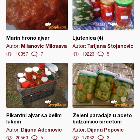
Marin hrono ajvar
Ljutenica (4)
Milanovic Milosava
Tatjana Stojanovic
Autor:
Autor:
18357
7
19223
5
Pikantni ajvar sa belim
Zeleni paradajz u aceto
lukom
balzamico sirćetom
Dijana Ademovic
Dijana Popovic
Autor:
Autor:
20560
5
17062
3