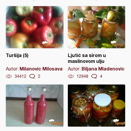
Turšija (5)
Ljutić sa sirom u
maslinovom ulju
Milanovic Milosava
Biljana Mladenovic
Autor:
Autor:
34412
2
12948
4