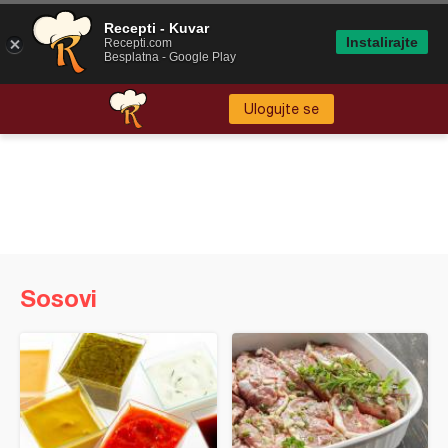
Recepti - Kuvar
Instalirajte
Recepti.com
Besplatna - Google Play
Ulogujte se
Sosovi