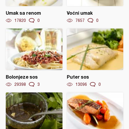
Umak sa renom
Voćni umak
17820
0
7657
0
Bolonjeze sos
Puter sos
29398
3
13096
0