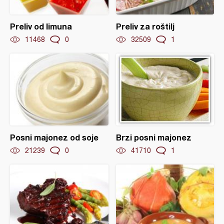
Preliv od limuna
Preliv za roštilj
11468
0
32509
1
Posni majonez od soje
Brzi posni majonez
21239
0
41710
1