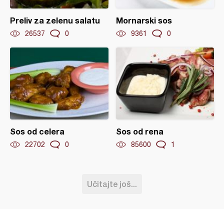
Preliv za zelenu salatu
Mornarski sos
26537
0
9361
0
Sos od celera
Sos od rena
22702
0
85600
1
Učitajte još...