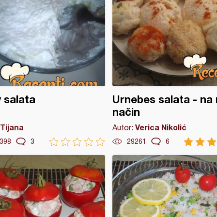
v salata
Urnebes salata - na
način
Tijana
Verica Nikolić
Autor:
398
3
29261
6