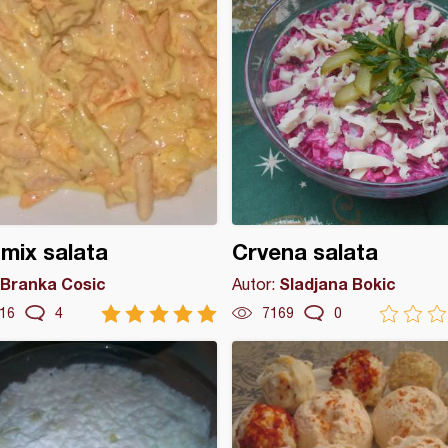
mix salata
Crvena salata
Branka Cosic
Sladjana Bokic
Autor:
16
4
7169
0