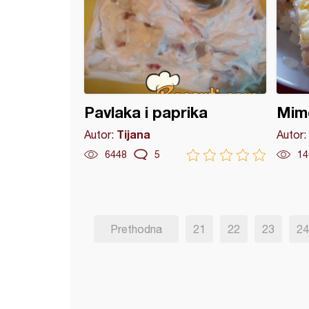
Pavlaka i paprika
Mimo
Tijana
Autor:
Autor:
6448
5
14
Prethodna
21
22
23
24