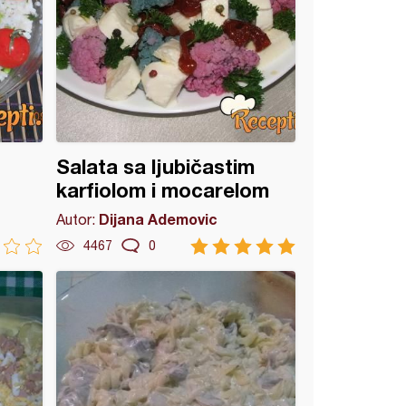
Salata sa ljubičastim
karfiolom i mocarelom
Dijana Ademovic
Autor:
4467
0