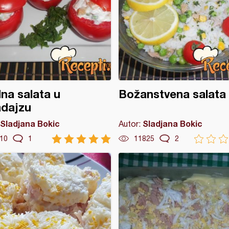
na salata u
Božanstvena salata
adajzu
Sladjana Bokic
Sladjana Bokic
Autor:
10
1
11825
2