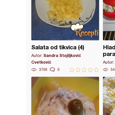
Salata od tikvica (4)
Hlad
par
Sandra Stojiljković
Autor:
Cvetković
Autor:
3709
0
54
a sa pečurkama