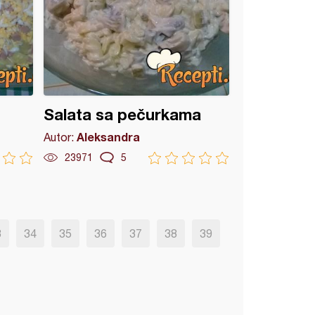
Salata sa pečurkama
Aleksandra
Autor:
23971
5
3
34
35
36
37
38
39