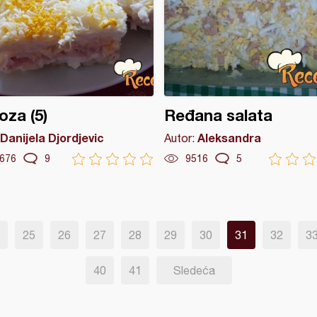
za (5)
Ređana salata
Danijela Djordjevic
Aleksandra
Autor:
676
9
9516
5
25
26
27
28
29
30
31
32
3
40
41
Sledeća