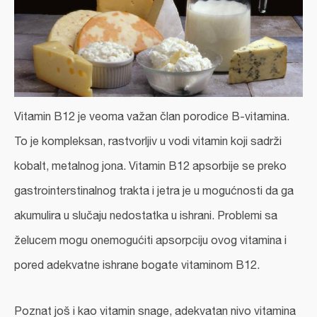
Vitamin B12
je veoma važan član porodice B-vitamina.
To je kompleksan, rastvorljiv u vodi vitamin koji sadrži
kobalt, metalnog jona.
Vitamin B12
apsorbije se preko
gastrointerstinalnog trakta i jetra je u mogućnosti da ga
akumulira u slučaju nedostatka u ishrani. Problemi sa
želucem mogu onemogućiti apsorpciju ovog vitamina i
pored adekvatne ishrane bogate vitaminom B12.
Poznat još i kao vitamin snage, adekvatan nivo vitamina