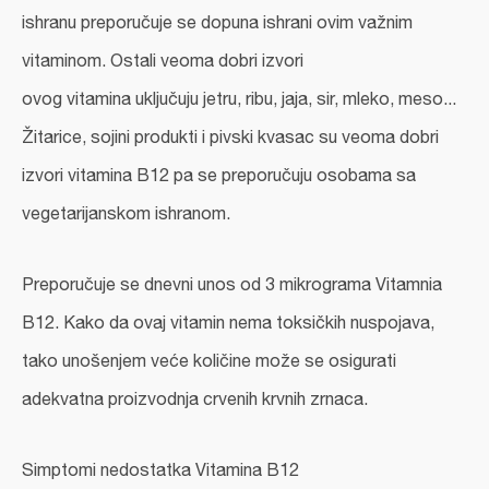
ishranu preporučuje se dopuna ishrani ovim važnim
vitaminom. Ostali veoma dobri izvori
ovog vitamina uključuju jetru, ribu, jaja, sir, mleko, meso...
Žitarice, sojini produkti i pivski kvasac su veoma dobri
izvori vitamina B12 pa se preporučuju osobama sa
vegetarijanskom ishranom.
Preporučuje se dnevni unos od 3 mikrograma Vitamnia
B12. Kako da ovaj vitamin nema toksičkih nuspojava,
tako unošenjem veće količine može se osigurati
adekvatna proizvodnja crvenih krvnih zrnaca.
Simptomi nedostatka Vitamina B12