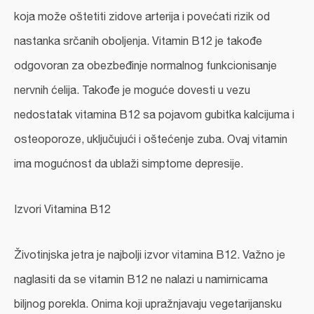
koja može oštetiti zidove arterija i povećati rizik od
nastanka srčanih oboljenja.
Vitamin B12
je takođe
odgovoran za obezbeđinje normalnog funkcionisanje
nervnih ćelija. Takođe je moguće dovesti u vezu
nedostatak vitamina B12 sa pojavom gubitka kalcijuma i
osteoporoze, uključujući i oštećenje zuba. Ovaj vitamin
ima mogućnost da ublaži simptome depresije.
Izvori Vitamina B12
Životinjska jetra je najbolji izvor vitamina B12. Važno je
naglasiti da se vitamin B12 ne nalazi u namirnicama
biljnog porekla. Onima koji upražnjavaju vegetarijansku