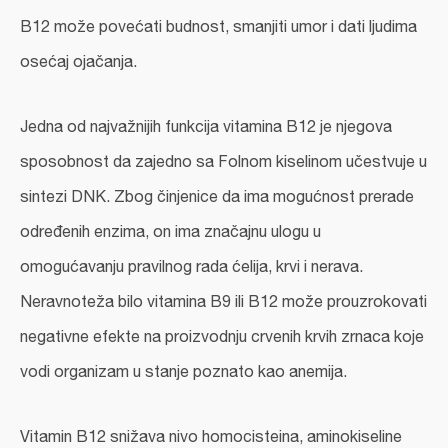
B12 može povećati budnost, smanjiti umor i dati ljudima
osećaj ojačanja.
Jedna od najvažnijih funkcija vitamina B12 je njegova
sposobnost da zajedno sa Folnom kiselinom učestvuje u
sintezi DNK. Zbog činjenice da ima mogućnost prerade
određenih enzima, on ima značajnu ulogu u
omogućavanju pravilnog rada ćelija, krvi i nerava.
Neravnoteža bilo vitamina B9 ili B12 može prouzrokovati
negativne efekte na proizvodnju crvenih krvih zrnaca koje
vodi organizam u stanje poznato kao anemija.
Vitamin B12
snižava nivo homocisteina, aminokiseline