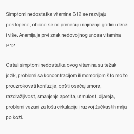
Simptomi nedostatka vitamina B12 se razvijaju
postepeno, obično se ne primećuju najmanje godinu dana
i više. Anemija je prvi znak nedovoljnog unosa vitamina
B12.
Ostali simptomi nedostatka ovog vitamina su težak
jezik, problemi sa koncentracijom ili memorijom što može
prouzrokovati konfuzije, opšti osećaj umora,
razdražljivost, smanjenje apetita, utrnulost, dijareja,
problemi vezani za lošu cirkulaciju i razvoj žućkastih mrlja
po koži.