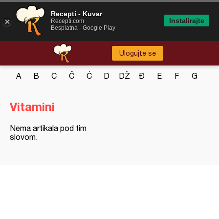
Recepti - Kuvar
Instalirajte
Recepti.com
Besplatna - Google Play
Ulogujte se
A
B
C
Č
Ć
D
DŽ
Đ
E
F
G
H
Vitamini
Nema artikala pod tim
slovom.