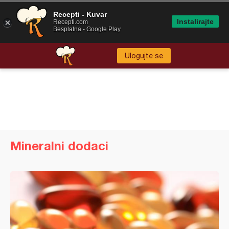
Recepti - Kuvar
Instalirajte
Recepti.com
Besplatna - Google Play
Ulogujte se
Mineralni dodaci