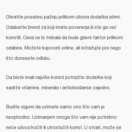
Obratite posebnu pažnju prilikom izbora dodatka ishrni.
Odaberite brend za koji imate poverenja ili ste ga već
koristili. Cena ne bi trebala da bude glavni faktor prilikom
odabira. Možete kupovati online, ali istražujte pre nego
što donesete odluku.
Da biste imali najviše koristi potražite dodatke koji
sadrže vitamine, minerale i antioksidanse zajedno.
Budite sigurni da uzimate samo ono što vam je
neophodno. Uzimanjem onoga što vam nije potrebno
neće udvostručiti ili utrostučiti korist. U stvari, može se