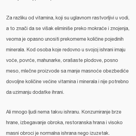
Za razliku od vitamina, koji su uglavnom rastvorljivi u vodi,
a to znači da se višak eliminiše preko mokraće i znojenja,
veoma je opasno unositi prekomerne količine pojedinih
minerala. Kod osoba koje redovno u svojoj ishrani imaju
voće, povrće, mahunarke, orašaste plodove, posno
meso, mlečne proizvode sa manje masnoće obezbediće
dovoljne količine većine vitamina i minerala i nije potrebno
da uzimanju dodatke ihrani.
Ali mnogo ljudi nema takvu ishranu. Konzumiranje brze
hrane, izbegavanje obroka, restoranska hrana i visoko
masni obroci je normalna ishrana nego izuzetak.