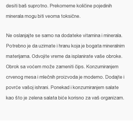
desiti baš suprotno. Prekomerne količine pojedinih
minerala mogu biti veoma toksične.
Ne oslanjajte se samo na dodateke vitamina i minerala.
Potrebno je da uzimate i hranu koja je bogata mineralnim
materijama. Odvojite vreme da isplanirate vaše obroke.
Obrok sa voćem može zameniti čips. Konzumiranjem
crvenog mesa i mlečnih proizvoda je moderno. Dodajte i
povrće vašoj ishrani. Ponekad i konzumiranjem salate
kao što je zelena salata biće korisno za vaš organizam.