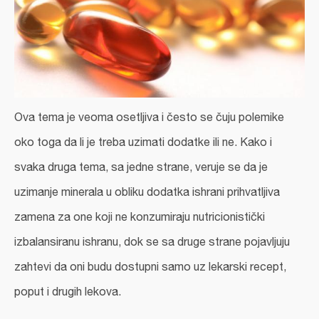
Ova tema je veoma osetljiva i često se čuju polemike
oko toga da li je treba uzimati dodatke ili ne. Kako i
svaka druga tema, sa jedne strane, veruje se da je
uzimanje minerala u obliku dodatka ishrani prihvatljiva
zamena za one koji ne konzumiraju nutricionistički
izbalansiranu ishranu, dok se sa druge strane pojavljuju
zahtevi da oni budu dostupni samo uz lekarski recept,
poput i drugih lekova.