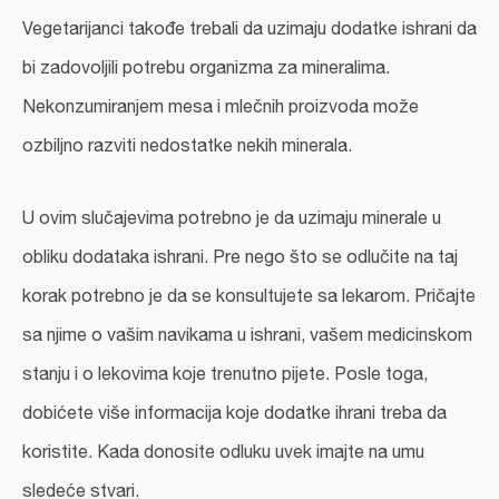
Vegetarijanci takođe trebali da uzimaju dodatke ishrani da
bi zadovoljili potrebu organizma za mineralima.
Nekonzumiranjem mesa i mlečnih proizvoda može
ozbiljno razviti nedostatke nekih minerala.
U ovim slučajevima potrebno je da uzimaju minerale u
obliku dodataka ishrani. Pre nego što se odlučite na taj
korak potrebno je da se konsultujete sa lekarom. Pričajte
sa njime o vašim navikama u ishrani, vašem medicinskom
stanju i o lekovima koje trenutno pijete. Posle toga,
dobićete više informacija koje dodatke ihrani treba da
koristite. Kada donosite odluku uvek imajte na umu
sledeće stvari.