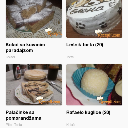
Kolač sa kuvanim
Lešnik torta (20)
paradajzom
Kolači
Torte
Palačinke sa
Rafaelo kuglice (20)
pomorandžama
Pite i Testa
Kolači