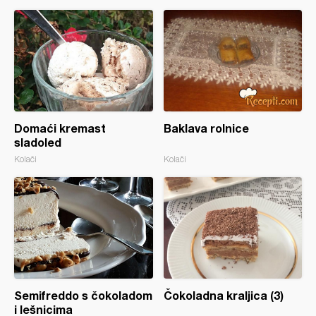
Domaći kremast
Baklava rolnice
sladoled
Kolači
Kolači
Semifreddo s čokoladom
Čokoladna kraljica (3)
i lešnicima