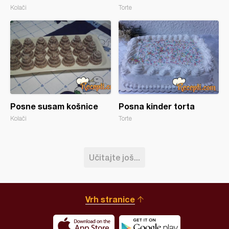
Kolači
Torte
Posne susam košnice
Posna kinder torta
Kolači
Torte
Učitajte još...
Vrh stranice