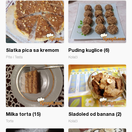
Slatka pica sa kremom
Puding kuglice (6)
Pite i Testa
Kolači
Milka torta (15)
Sladoled od banana (2)
Torte
Kolači