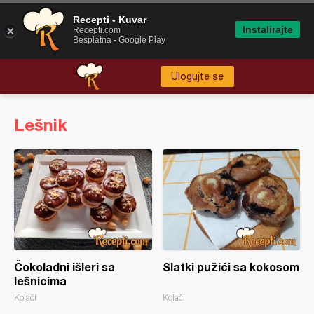
Recepti - Kuvar
Instalirajte
Recepti.com
Besplatna - Google Play
Ulogujte se
Lešnik
Čokoladni išleri sa
Slatki pužići sa kokosom
lešnicima
Kolači
Kolači